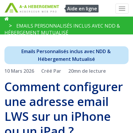
Aide en ligne
Toggl
navig
EMAILS PERSONNALISÉS INCLUS AVEC NDD &
HÉBERGEMENT MUTUALISÉ
Emails Personnalisés inclus avec NDD & 
Hébergement Mutualisé
10 Mars 2026
Créé Par
20mn de lecture
Comment configurer
une adresse email
LWS sur un iPhone
ou un iPad ?