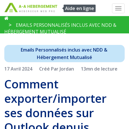
Aide en ligne
Toggl
navig
EMAILS PERSONNALISÉS INCLUS AVEC NDD &
HÉBERGEMENT MUTUALISÉ
Emails Personnalisés inclus avec NDD & 
Hébergement Mutualisé
17 Avril 2024
Créé Par Jordan
13mn de lecture
Comment
exporter/importer
ses données sur
Outlook depuis