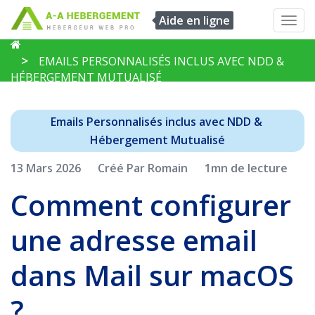
Aide en ligne
Toggl
navig
EMAILS PERSONNALISÉS INCLUS AVEC NDD &
HÉBERGEMENT MUTUALISÉ
Emails Personnalisés inclus avec NDD & 
Hébergement Mutualisé
13 Mars 2026
Créé Par Romain
1mn de lecture
Comment configurer
une adresse email
dans Mail sur macOS
?