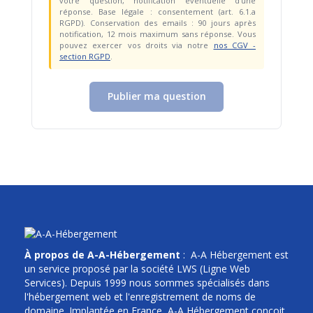
votre question, notification éventuelle d'une
réponse. Base légale : consentement (art. 6.1.a
RGPD). Conservation des emails : 90 jours après
notification, 12 mois maximum sans réponse. Vous
pouvez exercer vos droits via notre
nos CGV -
section RGPD
.
Publier ma question
À propos de A-A-Hébergement
: A-A Hébergement est
un service proposé par la société LWS (Ligne Web
Services). Depuis 1999 nous sommes spécialisés dans
l'hébergement web et l'enregistrement de noms de
domaine. Implantée en France, A-A Hébergement conçoit