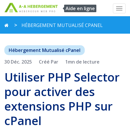
Aide en ligne
Toggl
navig
HÉBERGEMENT MUTUALISÉ CPANEL
Hébergement Mutualisé cPanel
30 Déc. 2025
Créé Par
1mn de lecture
Utiliser PHP Selector
pour activer des
extensions PHP sur
cPanel