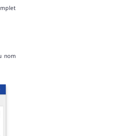
omplet
au nom