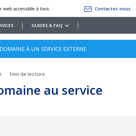
r web accessible à tous
Contactez-nous
RVICES
GUIDES & FAQ
 DOMAINE À UN SERVICE EXTERNE
ar
1mn de lecture
omaine au service