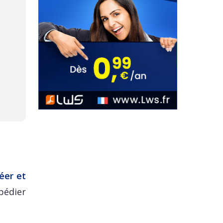
éer et
pédier